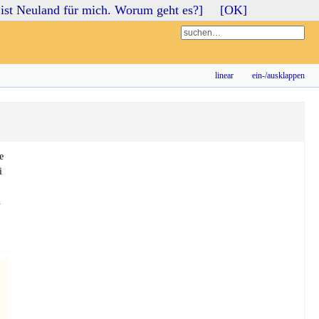
ist Neuland für mich. Worum geht es?]
[OK]
Login
Registrieren
linear
ein-/ausklappen
e
i
n