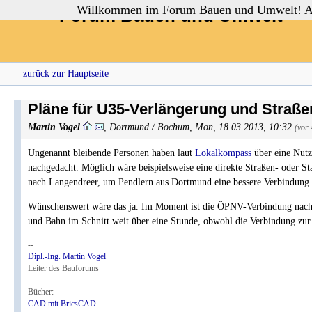
Willkommen im Forum Bauen und Umwelt! Auch
Forum Bauen und Umwelt
zurück zur Hauptseite
Pläne für U35-Verlängerung und Straß
Martin Vogel
,
Dortmund / Bochum
,
Mon, 18.03.2013, 10:32
(vor
Ungenannt bleibende Personen haben laut
Lokalkompass
über eine Nutz
nachgedacht. Möglich wäre beispielsweise eine direkte Straßen- oder
nach Langendreer, um Pendlern aus Dortmund eine bessere Verbindung 
Wünschenswert wäre das ja. Im Moment ist die ÖPNV-Verbindung nach 
und Bahn im Schnitt weit über eine Stunde, obwohl die Verbindung zur
--
Dipl.-Ing. Martin Vogel
Leiter des Bauforums
Bücher:
CAD mit BricsCAD