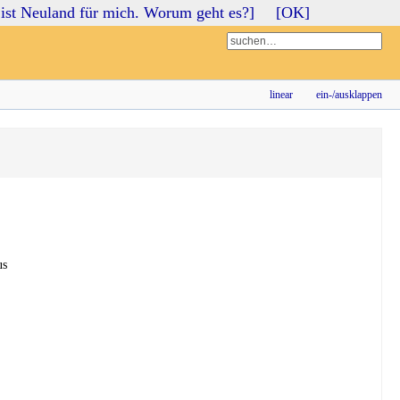
ist Neuland für mich. Worum geht es?]
[OK]
Login
Registrieren
linear
ein-/ausklappen
us