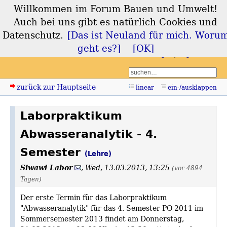
Willkommen im Forum Bauen und Umwelt!
Forum Bauen und
Auch bei uns gibt es natürlich Cookies und
Umwelt
Datenschutz.
[Das ist Neuland für mich. Woru
geht es?]
[OK]
Login
Registrieren
zurück zur Hauptseite
linear
ein-/ausklappen
Laborpraktikum
Abwasseranalytik - 4.
Semester
(Lehre)
Siwawi Labor
,
Wed, 13.03.2013, 13:25
(vor 4894
Tagen)
Der erste Termin für das Laborpraktikum
"Abwasseranalytik" für das 4. Semester PO 2011 im
Sommersemester 2013 findet am Donnerstag,