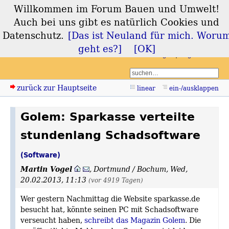
Willkommen im Forum Bauen und Umwelt!
Forum Bauen und
Auch bei uns gibt es natürlich Cookies und
Umwelt
Datenschutz.
[Das ist Neuland für mich. Woru
geht es?]
[OK]
Login
Registrieren
zurück zur Hauptseite
linear
ein-/ausklappen
Golem: Sparkasse verteilte
stundenlang Schadsoftware
(Software)
Martin Vogel
,
Dortmund / Bochum
,
Wed,
20.02.2013, 11:13
(vor 4919 Tagen)
Wer gestern Nachmittag die Website sparkasse.de
besucht hat, könnte seinen PC mit Schadsoftware
verseucht haben,
schreibt das Magazin Golem
. Die