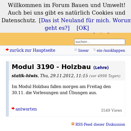
Willkommen im Forum Bauen und Umwelt!
Forum Bauen und
Auch bei uns gibt es natürlich Cookies und
Umwelt
Datenschutz.
[Das ist Neuland für mich. Woru
geht es?]
[OK]
Login
Registrieren
zurück zur Hauptseite
linear
ein-/ausklappen
Modul 3190 - Holzbau
(Lehre)
statik-hiwis
,
Thu, 29.11.2012, 11:15
(vor 4998 Tagen)
Im Modul Holzbau fallen morgen am Freitag den
30.11. die Vorlesungen und Übungen aus.
antworten
3549 Views
RSS-Feed dieser Diskussion