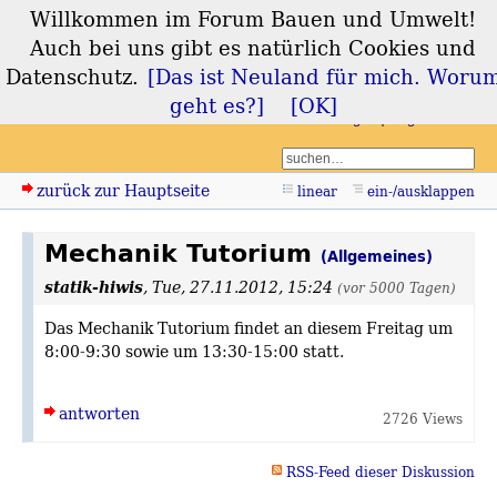
Willkommen im Forum Bauen und Umwelt!
Forum Bauen und
Auch bei uns gibt es natürlich Cookies und
Umwelt
Datenschutz.
[Das ist Neuland für mich. Woru
geht es?]
[OK]
Login
Registrieren
zurück zur Hauptseite
linear
ein-/ausklappen
Mechanik Tutorium
(Allgemeines)
statik-hiwis
,
Tue, 27.11.2012, 15:24
(vor 5000 Tagen)
Das Mechanik Tutorium findet an diesem Freitag um
8:00-9:30 sowie um 13:30-15:00 statt.
antworten
2726 Views
RSS-Feed dieser Diskussion