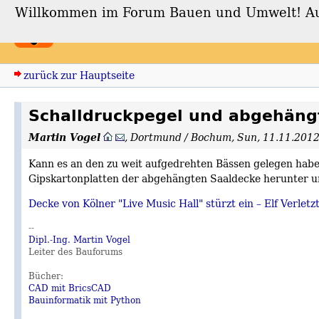
Willkommen im Forum Bauen und Umwelt! Auch
Forum Bauen und Umwe
zurück zur Hauptseite
Schalldruckpegel und abgehän
Martin Vogel
,
Dortmund / Bochum
,
Sun, 11.11.201
Kann es an den zu weit aufgedrehten Bässen gelegen habe
Gipskartonplatten der abgehängten Saaldecke herunter un
Decke von Kölner "Live Music Hall" stürzt ein – Elf Verlet
--
Dipl.-Ing. Martin Vogel
Leiter des Bauforums
Bücher:
CAD mit BricsCAD
Bauinformatik mit Python