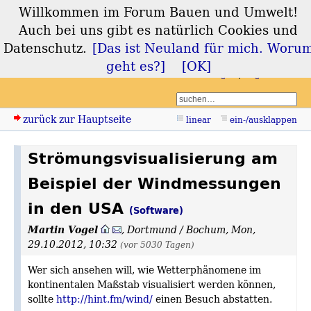
Willkommen im Forum Bauen und Umwelt!
Forum Bauen und
Auch bei uns gibt es natürlich Cookies und
Umwelt
Datenschutz.
[Das ist Neuland für mich. Woru
geht es?]
[OK]
Login
Registrieren
zurück zur Hauptseite
linear
ein-/ausklappen
Strömungsvisualisierung am
Beispiel der Windmessungen
in den USA
(Software)
Martin Vogel
,
Dortmund / Bochum
,
Mon,
29.10.2012, 10:32
(vor 5030 Tagen)
Wer sich ansehen will, wie Wetterphänomene im
kontinentalen Maßstab visualisiert werden können,
sollte
http://hint.fm/wind/
einen Besuch abstatten.