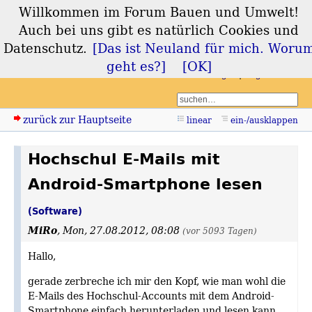
Willkommen im Forum Bauen und Umwelt!
Forum Bauen und
Auch bei uns gibt es natürlich Cookies und
Umwelt
Datenschutz.
[Das ist Neuland für mich. Woru
geht es?]
[OK]
Login
Registrieren
zurück zur Hauptseite
linear
ein-/ausklappen
Hochschul E-Mails mit
Android-Smartphone lesen
(Software)
MiRo
,
Mon, 27.08.2012, 08:08
(vor 5093 Tagen)
Hallo,
gerade zerbreche ich mir den Kopf, wie man wohl die
E-Mails des Hochschul-Accounts mit dem Android-
Smartphone einfach herunterladen und lesen kann.