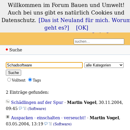
Willkommen im Forum Bauen und Umwelt!
Forum Bauen und
Auch bei uns gibt es natürlich Cookies und
Umwelt
Datenschutz.
[Das ist Neuland für mich. Woru
geht es?]
[OK]
Login
Registrieren
Suche
Volltext
Tags
2 Einträge gefunden:
Martin Vogel
Schädlingen auf der Spur
-
,
30.11.2004,
09:45
(Software)
Martin Vogel
Auspacken - einschalten - verseucht!
-
,
03.05.2004, 13:19
(Software)