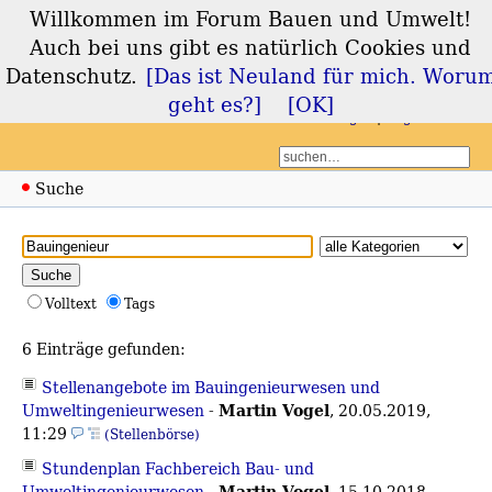
Willkommen im Forum Bauen und Umwelt!
Forum Bauen und
Auch bei uns gibt es natürlich Cookies und
Umwelt
Datenschutz.
[Das ist Neuland für mich. Woru
geht es?]
[OK]
Login
Registrieren
Suche
Volltext
Tags
6 Einträge gefunden:
Stellenangebote im Bauingenieurwesen und
Martin Vogel
Umweltingenieurwesen
-
,
20.05.2019,
11:29
(Stellenbörse)
Stundenplan Fachbereich Bau- und
Martin Vogel
Umweltingenieurwesen
-
,
15.10.2018,