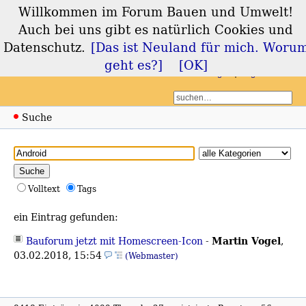
Willkommen im Forum Bauen und Umwelt!
Forum Bauen und
Auch bei uns gibt es natürlich Cookies und
Umwelt
Datenschutz.
[Das ist Neuland für mich. Woru
geht es?]
[OK]
Login
Registrieren
Suche
Volltext
Tags
ein Eintrag gefunden:
Martin Vogel
Bauforum jetzt mit Homescreen-Icon
-
,
03.02.2018, 15:54
(Webmaster)