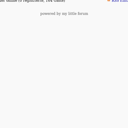
er online (0 registrierte, 164 Gäste)
RSS Eint
powered by my little forum