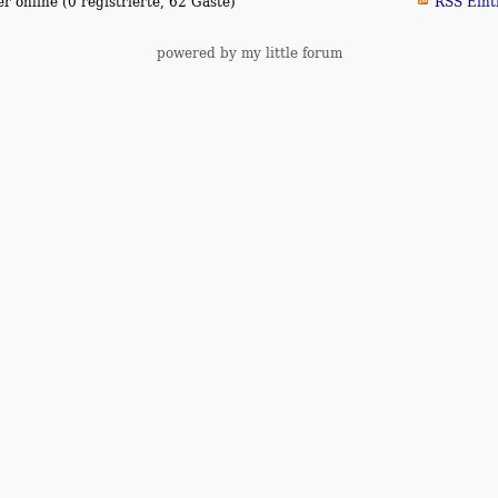
 online (0 registrierte, 62 Gäste)
RSS Eint
powered by my little forum