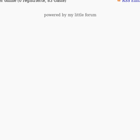
 online (0 registrierte, 83 Gäste)
RSS Eint
powered by my little forum