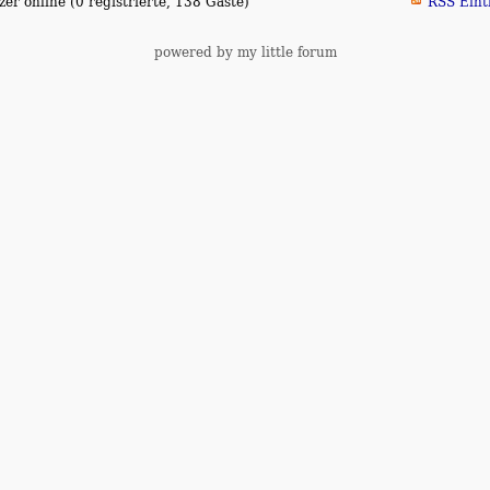
er online (0 registrierte, 138 Gäste)
RSS Eint
powered by my little forum