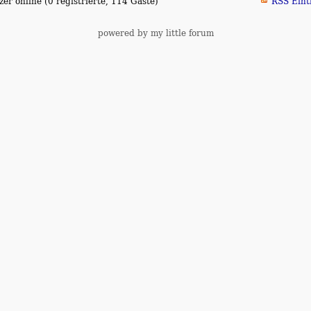
er online (0 registrierte, 114 Gäste)
RSS Eint
powered by my little forum