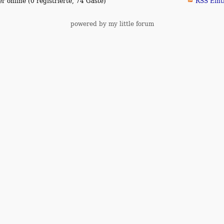
 online (0 registrierte, 74 Gäste)
RSS Eint
powered by my little forum