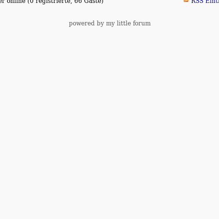
 online (0 registrierte, 66 Gäste)
RSS Eint
powered by my little forum