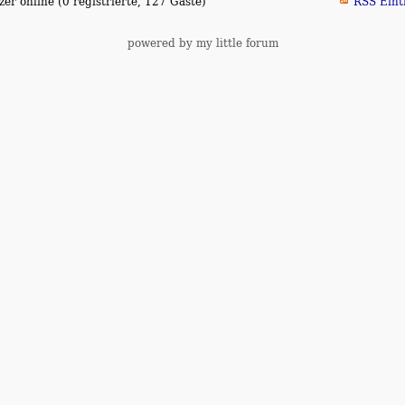
er online (0 registrierte, 127 Gäste)
RSS Eint
powered by my little forum