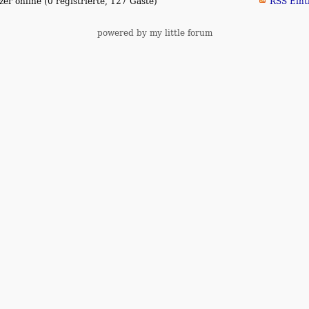
er online (0 registrierte, 127 Gäste)
RSS Eint
powered by my little forum