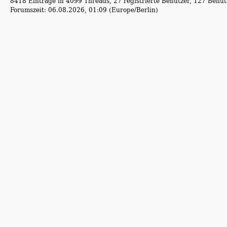
8418 Einträge in 4099 Threads, 27 registrierte Benutzer, 127 Benutz
Forumszeit: 06.08.2026, 01:09 (Europe/Berlin)