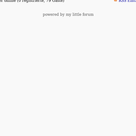
 online (0 registrierte, 79 Gäste)
RSS Eint
powered by my little forum