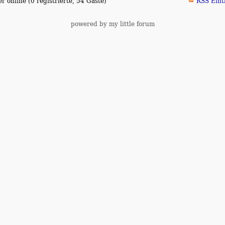
 online (0 registrierte, 54 Gäste)
RSS Eint
powered by my little forum