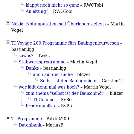
klappt noch nicht so ganz
– RWOTobi
Anleitung?
– RWOTobi
Nokia: Notamputation soll Überleben sichern
–
Martin
Vogel
TI Voyage 200 Programme fürs Bauingenieurwesen
–
bastian.kjg
sowas?
– Twiks
Stabwerksprogramme
–
Martin Vogel
Danke
– bastian.kjg
auch auf der suche
– blitzer
Selbst ist der Bauingenieur
– CarstenC
wer lädt denn mal was hoch?
–
Martin Vogel
zum thema "selbst ist der Bauschinör"
– blitzer
TI Connect
– SvBo
Programmliste
– SvBo
TI-Programme
– Patrick209
Datenbank
– MariusP.