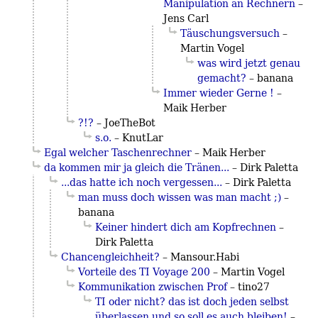
Manipulation an Rechnern
–
Jens Carl
Täuschungsversuch
–
Martin Vogel
was wird jetzt genau
gemacht?
– banana
Immer wieder Gerne !
–
Maik Herber
?!?
– JoeTheBot
s.o.
– KnutLar
Egal welcher Taschenrechner
– Maik Herber
da kommen mir ja gleich die Tränen...
– Dirk Paletta
...das hatte ich noch vergessen...
– Dirk Paletta
man muss doch wissen was man macht ;)
–
banana
Keiner hindert dich am Kopfrechnen
–
Dirk Paletta
Chancengleichheit?
– Mansour.Habi
Vorteile des TI Voyage 200
–
Martin Vogel
Kommunikation zwischen Prof
– tino27
TI oder nicht? das ist doch jeden selbst
überlassen und so soll es auch bleiben!
–