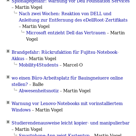
Spionagegefahr: Warnung vor Dell Foundation Services
–
Martin Vogel
Nach zwei Wochen: Reaktion von DELL und
Anleitung zur Entfernung des eDellRoot-Zertifikats
–
Martin Vogel
Microsoft entzieht Dell das Vertrauen
–
Martin
Vogel
Brandgefahr: Rückrufaktion für Fujitsu-Notebook-
Akkus
–
Martin Vogel
Mobility4Students
– Marcel-O
wo einen Büro-Arbeitsplatz für Bauingneiuere online
stellen?
– BaBe
Abwesenheitsnotiz
–
Martin Vogel
Warnung vor Lenovo-Notebooks mit vorinstalliertem
Windows
–
Martin Vogel
Studierendenausweise leicht kopier- und manipulierbar
–
Martin Vogel
Smartphone-App zeigt Kartentyp
–
Martin Vogel