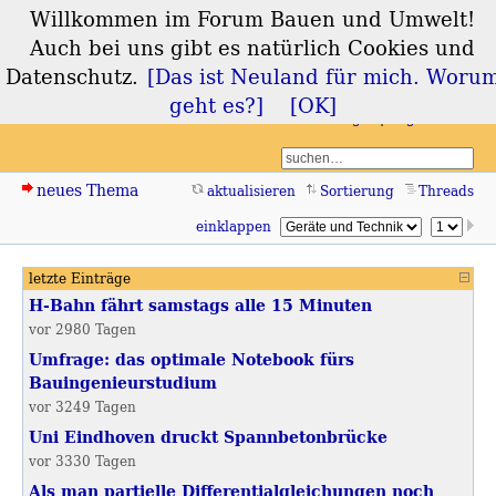
Willkommen im Forum Bauen und Umwelt!
Forum Bauen und
Auch bei uns gibt es natürlich Cookies und
Umwelt
Datenschutz.
[Das ist Neuland für mich. Woru
geht es?]
[OK]
Login
Registrieren
neues Thema
aktualisieren
Sortierung
Threads
einklappen
letzte Einträge
Sidebar
H-Bahn fährt samstags alle 15 Minuten
vor 2980 Tagen
Umfrage: das optimale Notebook fürs
Bauingenieurstudium
vor 3249 Tagen
Uni Eindhoven druckt Spannbetonbrücke
vor 3330 Tagen
Als man partielle Differentialgleichungen noch