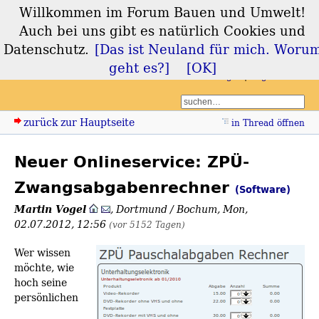
Willkommen im Forum Bauen und Umwelt!
Forum Bauen und
Auch bei uns gibt es natürlich Cookies und
Umwelt
Datenschutz.
[Das ist Neuland für mich. Woru
geht es?]
[OK]
Login
Registrieren
zurück zur Hauptseite
in Thread öffnen
Neuer Onlineservice: ZPÜ-
Zwangsabgabenrechner
(Software)
Martin Vogel
,
Dortmund / Bochum
,
Mon,
02.07.2012, 12:56
(vor 5152 Tagen)
Wer wissen
möchte, wie
hoch seine
persönlichen