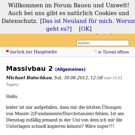
Willkommen im Forum Bauen und Umwelt!
Forum Bauen und
Auch bei uns gibt es natürlich Cookies und
Umwelt
Datenschutz.
[Das ist Neuland für mich. Woru
geht es?]
[OK]
Login
Registrieren
zurück zur Hauptseite
in Thread öffnen
Massivbau 2
(Allgemeines)
Michael Butschkau
,
Sat, 30.06.2012, 12:58
(vor 5153
Tagen)
Hallo,
leider ist mir aufgefallen, dass mir die letzten Übungen
von Massiv 2(Fundamente/Durchstanzen) fehlen. Ist am
Dienstag zufällig jemand in der Uni von dem ich mir die
Unterlagen schnell kopieren könnte? Wäre super!!!