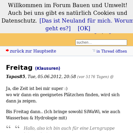
Willkommen im Forum Bauen und Umwelt!
Forum Bauen und
Auch bei uns gibt es natürlich Cookies und
Umwelt
Datenschutz.
[Das ist Neuland für mich. Woru
geht es?]
[OK]
Login
Registrieren
zurück zur Hauptseite
in Thread öffnen
Freitag
(Klausuren)
Tapas85
,
Tue, 05.06.2012, 20:58
(vor 5176 Tagen)
@
Ja, die Zeit ist bei mir super :)
wo wir dann ein geeignetes Plätzchen finden, wird sich
dann ja zeigen.
Bis Freitag dann.. (Ich bringe sowohl SiWaWi, wie auch
Wasserbau & Hydrologie mit)
Hallo, also ich bin auch für eine Lerngruppe