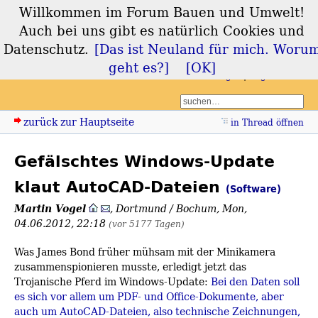
Willkommen im Forum Bauen und Umwelt!
Forum Bauen und
Auch bei uns gibt es natürlich Cookies und
Umwelt
Datenschutz.
[Das ist Neuland für mich. Woru
geht es?]
[OK]
Login
Registrieren
zurück zur Hauptseite
in Thread öffnen
Gefälschtes Windows-Update
klaut AutoCAD-Dateien
(Software)
Martin Vogel
,
Dortmund / Bochum
,
Mon,
04.06.2012, 22:18
(vor 5177 Tagen)
Was James Bond früher mühsam mit der Minikamera
zusammenspionieren musste, erledigt jetzt das
Trojanische Pferd im Windows-Update:
Bei den Daten soll
es sich vor allem um PDF- und Office-Dokumente, aber
auch um AutoCAD-Dateien, also technische Zeichnungen,