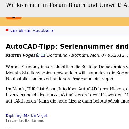
Willkommen im Forum Bauen und Umwelt! Auch
Forum Bauen und Umwe
zurück zur Hauptseite
AutoCAD-Tipp: Seriennummer än
Martin Vogel
,
Dortmund / Bochum
,
Mon, 07.05.2012, 
Wer als Student/-in versehentlich die 30-Tage-Demoversion 
Monats-Studienversion umwandeln will, kann dazu die Serie
Neuinstallation im vorhandenen Programm eintragen.
Im Menü „Hilfe“ ist dazu „Info über AutoCAD“ anzuklicken, 
Lizenzierungsdialog muss „Aktualisieren“ gewählt werden. H
auf „Aktivieren“ kann die neue Lizenz dann bei Autodesk an
--
Dipl.-Ing. Martin Vogel
Leiter des Bauforums