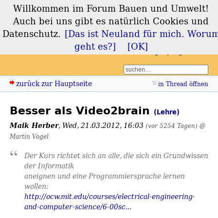
Willkommen im Forum Bauen und Umwelt!
Forum Bauen und
Auch bei uns gibt es natürlich Cookies und
Umwelt
Datenschutz.
[Das ist Neuland für mich. Woru
geht es?]
[OK]
Login
Registrieren
zurück zur Hauptseite
in Thread öffnen
Besser als Video2brain
(Lehre)
Maik Herber
,
Wed, 21.03.2012, 16:03
(vor 5254 Tagen)
@
Martin Vogel
Der Kurs richtet sich an alle, die sich ein Grundwissen
der Informatik
aneignen und eine Programmiersprache lernen
wollen:
http://ocw.mit.edu/courses/electrical-engineering-
and-computer-science/6-00sc...