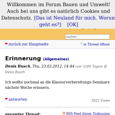
Willkommen im Forum Bauen und Umwelt!
Forum Bauen und
Auch bei uns gibt es natürlich Cookies und
Umwelt
Datenschutz.
[Das ist Neuland für mich. Woru
geht es?]
[OK]
Login
Registrieren
zurück zur Hauptseite
in Thread öffnen
Erinnerung
(Allgemeines)
Denis Busch
,
Thu, 23.02.2012, 14:44
(vor 5280 Tagen)
@
Denis Busch
Ich wollte nochmal an die Klausurvorbereitungs-Seminare
nächste Woche erinnern.
antworten
3022 Views
gesamter Thread:
RSS-Feed dieser Diskussion