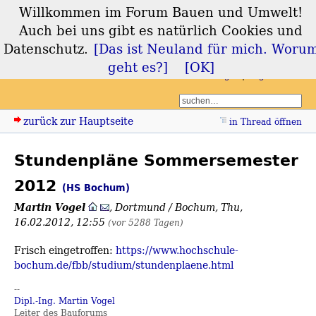
Willkommen im Forum Bauen und Umwelt!
Forum Bauen und
Auch bei uns gibt es natürlich Cookies und
Umwelt
Datenschutz.
[Das ist Neuland für mich. Woru
geht es?]
[OK]
Login
Registrieren
zurück zur Hauptseite
in Thread öffnen
Stundenpläne Sommersemester
2012
(HS Bochum)
Martin Vogel
,
Dortmund / Bochum
,
Thu,
16.02.2012, 12:55
(vor 5288 Tagen)
Frisch eingetroffen:
https://www.hochschule-
bochum.de/fbb/studium/stundenplaene.html
--
Dipl.-Ing. Martin Vogel
Leiter des Bauforums