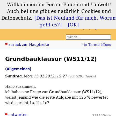
Willkommen im Forum Bauen und Umwelt!
Forum Bauen und
Auch bei uns gibt es natürlich Cookies und
Umwelt
Datenschutz.
[Das ist Neuland für mich. Woru
geht es?]
[OK]
Login
Registrieren
zurück zur Hauptseite
in Thread öffnen
Grundbauklausur (WS11/12)
(Allgemeines)
Sandraa
,
Mon, 13.02.2012, 15:27
(vor 5291 Tagen)
Hallo zusammen,
ich habe eine Frage zur Grundbauklausur (WS11/12),
weisst jemand wie die erste Aufgabe mit 125 % bewertet
wird, spricht 1a, 1b, 1c?
antworten
3257 Views