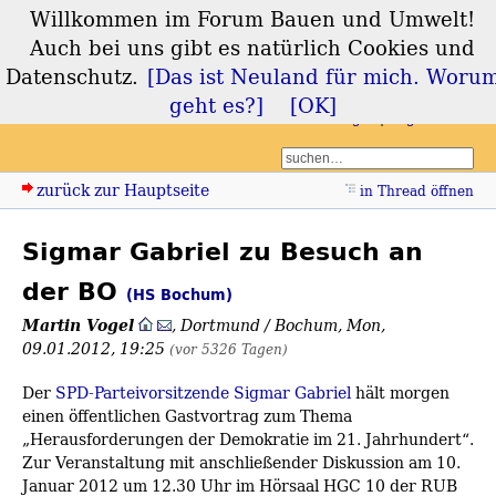
Willkommen im Forum Bauen und Umwelt!
Forum Bauen und
Auch bei uns gibt es natürlich Cookies und
Umwelt
Datenschutz.
[Das ist Neuland für mich. Woru
geht es?]
[OK]
Login
Registrieren
zurück zur Hauptseite
in Thread öffnen
Sigmar Gabriel zu Besuch an
der BO
(HS Bochum)
Martin Vogel
,
Dortmund / Bochum
,
Mon,
09.01.2012, 19:25
(vor 5326 Tagen)
Der
SPD-Parteivorsitzende Sigmar Gabriel
hält morgen
einen öffentlichen Gastvortrag zum Thema
„Herausforderungen der Demokratie im 21. Jahrhundert“.
Zur Veranstaltung mit anschließender Diskussion am 10.
Januar 2012 um 12.30 Uhr im Hörsaal HGC 10 der RUB