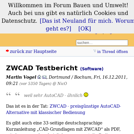
Willkommen im Forum Bauen und Umwelt!
Forum Bauen und
Auch bei uns gibt es natürlich Cookies und
Umwelt
Datenschutz.
[Das ist Neuland für mich. Woru
geht es?]
[OK]
Login
Registrieren
zurück zur Hauptseite
in Thread öffnen
ZWCAD Testbericht
(Software)
Martin Vogel
,
Dortmund / Bochum
,
Fri, 16.12.2011,
09:21
(vor 5350 Tagen)
@ NicO
weil sehr AutoCAD - ähnlich
Das ist es in der Tat:
ZWCAD - preisgünstige AutoCAD-
Alternative mit klassischer Bedienung
Es gibt auch eine 33-seitige deutschsprachige
Kurzanleitung „CAD-Grundlagen mit ZWCAD“ als PDF,