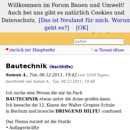
Willkommen im Forum Bauen und Umwelt!
Forum Bauen und
Auch bei uns gibt es natürlich Cookies und
Umwelt
Datenschutz.
[Das ist Neuland für mich. Woru
geht es?]
[OK]
Login
Registrieren
zurück zur Hauptseite
in Thread öffnen
Bautechnik
(Nachhilfe)
Saman A.
,
Tue, 06.12.2011, 19:42
(vor 5359 Tagen)
bearbeitet von Saman A., Tue, 06.12.2011, 19:46
Ich suche eine Person die mir im Fach
BAUTECHNIK
etwas unter die Arme greifen kann.
Ich besuche die 12. Klasse der Walter-Gropius-Schule
DRINGEND HILFE!
in Bochum und brauche
:confused:
Das Thema zurzeit ist die Statik:
• Auflagerkräfte