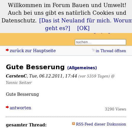
Willkommen im Forum Bauen und Umwelt!
Forum Bauen und
Auch bei uns gibt es natürlich Cookies und
Umwelt
Datenschutz.
[Das ist Neuland für mich. Woru
geht es?]
[OK]
Login
Registrieren
zurück zur Hauptseite
in Thread öffnen
Gute Besserung
(Allgemeines)
CarstenC
,
Tue, 06.12.2011, 17:44
(vor 5359 Tagen)
@
Yannic Seitzer
Gute Besserung
antworten
3290 Views
gesamter Thread:
RSS-Feed dieser Diskussion