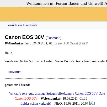
Willkommen im Forum Bauen und Umwelt! Auch
Forum Bauen und Umwelt
zurück zur Hauptseite
Canon EOS 30V
(Flohmarkt)
Weltendenker
,
Sun, 18.09.2011, 01:35
(vor 5439 Tagen)
@ NicO
Hallo,
würde sie Dir für 50 Euro abkaufen. Wenn Du möchtest schreib mir ein
antworten
gesamter Thread:
Verkaufe sehr gute analoge Spiegelreflexkamera Canon EOS 30V Date
Canon EOS 30V
-
Weltendenker
,
18.09.2011, 01:35
Leider schon verkauft!
-
NicO
,
18.09.2011, 20:07