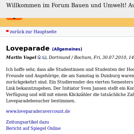
Willkommen im Forum Bauen und Umwelt! Auch
Forum Bauen und Umwe
zurück zur Hauptseite
Loveparade
(Allgemeines)
Martin Vogel
,
Dortmund / Bochum
,
Fri, 30.07.2010, 1
Ich hoffe sehr, dass alle Studentinnen und Studenten der H
Freunde und Angehörige, die am Samstag in Duisburg ware
zurückgekehrt sind. Ein Studierender des vierten Semesters
Link bekanntzugeben. Der Initiator Sven Jansen stellt ein K
Verfügung und will mit einem Klickzähler die tatsächliche Za
Loveparadebesucher bestimmen.
www.loveparaderavercount.de
Zeitungsartikel dazu
Bericht auf Spiegel Online