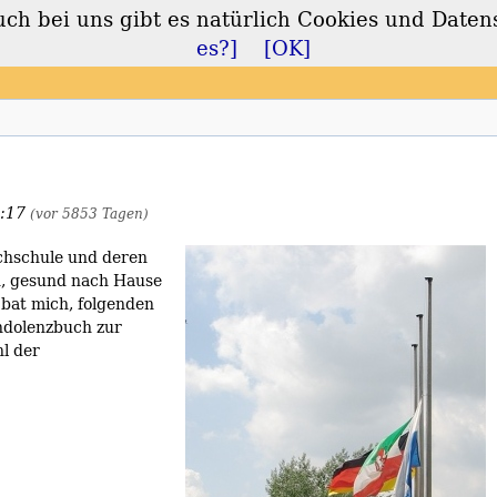
 bei uns gibt es natürlich Cookies und Daten
lt
es?]
[OK]
4:17
(vor 5853 Tagen)
ochschule und deren
n, gesund nach Hause
 bat mich, folgenden
ondolenzbuch zur
hl der