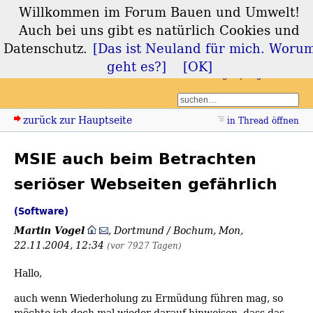
Willkommen im Forum Bauen und Umwelt!
Forum Bauen und
Auch bei uns gibt es natürlich Cookies und
Umwelt
Datenschutz.
[Das ist Neuland für mich. Woru
geht es?]
[OK]
Login
Registrieren
zurück zur Hauptseite
in Thread öffnen
MSIE auch beim Betrachten
seriöser Webseiten gefährlich
(Software)
Martin Vogel
,
Dortmund / Bochum
,
Mon,
22.11.2004, 12:34
(vor 7927 Tagen)
Hallo,
auch wenn Wiederholung zu Ermüdung führen mag, so
möchte ich doch mal wieder darauf hinweisen, dass das