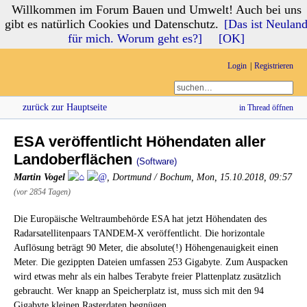
Willkommen im Forum Bauen und Umwelt! Auch bei uns
Forum Bauen und Umwelt
gibt es natürlich Cookies und Datenschutz.
[Das ist Neulan
für mich. Worum geht es?]
[OK]
Login
Registrieren
zurück zur Hauptseite
in Thread öffnen
ESA veröffentlicht Höhendaten aller
Landoberflächen
(Software)
Martin Vogel
,
Dortmund / Bochum
,
Mon, 15.10.2018, 09:57
(vor 2854 Tagen)
Die Europäische Weltraumbehörde ESA hat jetzt Höhendaten des
Radarsatellitenpaars TANDEM-X veröffentlicht. Die horizontale
Auflösung beträgt 90 Meter, die absolute(!) Höhengenauigkeit einen
Meter. Die gezippten Dateien umfassen 253 Gigabyte. Zum Auspacken
wird etwas mehr als ein halbes Terabyte freier Plattenplatz zusätzlich
gebraucht. Wer knapp an Speicherplatz ist, muss sich mit den 94
Gigabyte kleinen Rasterdaten begnügen.