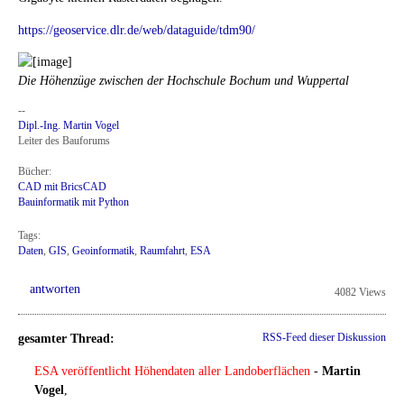
https://geoservice.dlr.de/web/dataguide/tdm90/
Die Höhenzüge zwischen der Hochschule Bochum und Wuppertal
--
Dipl.-Ing. Martin Vogel
Leiter des Bauforums
Bücher:
CAD mit BricsCAD
Bauinformatik mit Python
Tags:
Daten
,
GIS
,
Geoinformatik
,
Raumfahrt
,
ESA
antworten
4082 Views
gesamter Thread:
RSS-Feed dieser Diskussion
ESA veröffentlicht Höhendaten aller Landoberflächen
-
Martin
Vogel
,