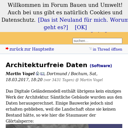
Willkommen im Forum Bauen und Umwelt!
Forum Bauen und
Auch bei uns gibt es natürlich Cookies und
Umwelt
Datenschutz.
[Das ist Neuland für mich. Woru
geht es?]
[OK]
Login
Registrieren
zurück zur Hauptseite
in Thread öffnen
Architekturfreie Daten
(Software)
Martin Vogel
,
Dortmund / Bochum
,
Sat,
18.03.2017, 18:20
(vor 3431 Tagen)
@ Martin Vogel
Das Digitale Geländemodell enthält übrigens kein einziges
Werk der Architektur. Sämtliche Gebäude wurden aus den
Daten herausgerechnet. Einige Bauwerke jedoch sind
erhalten geblieben, weil die Landschaft ohne sie keinen
Bestand hätte, so wie hier die Staumauer der
Glörtalsperre: