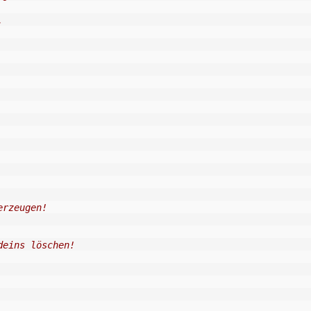
.
erzeugen!
deins löschen!