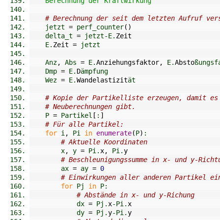
    Berechnung der Kraftwirkung"""
# Berechnung der seit dem letzten Aufruf ver
    jetzt 
=
 perf_counter
(
)
    delta_t 
=
 jetzt-E.
Zeit
    E.
Zeit
=
 jetzt
    Anz
,
 Abs 
=
 E.
Anziehungsfaktor
,
 E.
Absto
ßungsf
    Dmp 
=
 E.
D
ämpfung
    Wez 
=
 E.
Wandelastizit
ät
# Kopie der Partikelliste erzeugen, damit es
# Neuberechnungen gibt.
    P 
=
 Partikel
[
:
]
# Für alle Partikel:
for
 i
,
 Pi 
in
enumerate
(
P
)
:
# Aktuelle Koordinaten
        x
,
 y 
=
 Pi.
x
,
 Pi.
y
# Beschleunigungssumme in x- und y-Richt
        ax 
=
 ay 
=
0
# Einwirkungen aller anderen Partikel ei
for
 Pj 
in
 P:
# Abstände in x- und y-Richung
            dx 
=
 Pj.
x
-Pi.
x
            dy 
=
 Pj.
y
-Pi.
y