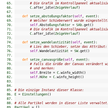
# Die Grafik im Kontrollpaneel aktualisi
        C.
after_idle
(
ZeigeVerlauf
)
def
 setze_abstoßungsfaktor
(
self
,
 event
)
:
# Welcher Schieberwert wurde eingestellt
self
.
Absto
ßungsfaktor 
=
 SAb.
get
(
)
# Die Grafik im Kontrollpaneel aktualisi
        C.
after_idle
(
ZeigeVerlauf
)
def
 setze_wandelastizität
(
self
,
 event
)
:
# Lies den Schieber, setze das Attribut:
self
.
Wandelastizit
ät 
=
 SW.
get
(
)
def
 setze_canvasgröße
(
self
,
 event
)
:
# Falls die Größe der Canvas verändert w
# und merken:
self
.
Breite
=
 C.
winfo_width
(
)
self
.
H
öhe 
=
 C.
winfo_height
(
)
# Die einzige Instanz dieser Klasse:
E 
=
 Einstellungen
(
)
# Alle Partikel werden in dieser Liste verwaltet
Partikel 
=
[
]