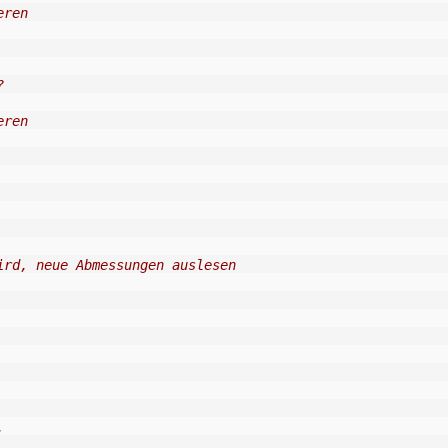
eren
?
eren
ird, neue Abmessungen auslesen
.