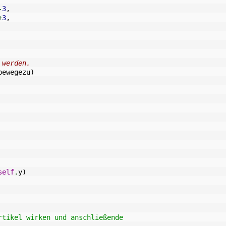
-
3
,
+
3
,
 werden.
bewegezu
)
self
.
y
)
rtikel wirken und anschließende