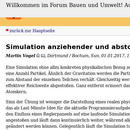
Willkommen im Forum Bauen und Umwelt! Auch
Forum Bauen und Umwe
zurück zur Hauptseite
Simulation anziehender und abst
Martin Vogel
,
Dortmund / Bochum
,
Sun, 01.01.2017, 
Eine Simulation ohne allzu konkreten physikalischen Bezug z
eine Anzahl Partikel. Ähnlich der Gravitation werden die Par
zum Abstand der einzelnen Teilchen verhält. Gleichzeitig wer
effektiver Reichweite abgestoßen. Ganz entfernt erinnert da
Atomkern.
Sinn der Übung ist weniger die Darstellung eines realen phys
das als Last-Minute-Idee für die aktuelle Programmieraufgabe
den Einfluss eines Reglerpaneels auf eine laufende Simulati
angestoßen und läuft dann kontinuierlich weiter, während all
geändert werden können. Gelegentlich läuft die Simulation t