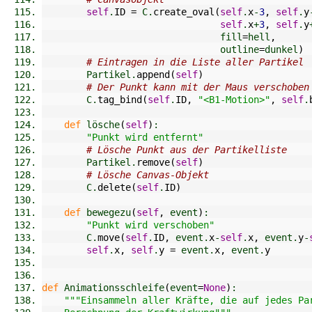
self
.
ID
=
 C.
create_oval
(
self
.
x
-
3
,
self
.
y
self
.
x
+
3
,
self
.
y
                                fill
=
hell
,
                                outline
=
dunkel
)
# Eintragen in die Liste aller Partikel
        Partikel.
append
(
self
)
# Der Punkt kann mit der Maus verschoben
        C.
tag_bind
(
self
.
ID
,
"<B1-Motion>"
,
self
.
def
 lösche
(
self
)
:
"Punkt wird entfernt"
# Lösche Punkt aus der Partikelliste
        Partikel.
remove
(
self
)
# Lösche Canvas-Objekt
        C.
delete
(
self
.
ID
)
def
 bewegezu
(
self
,
 event
)
:
"Punkt wird verschoben"
        C.
move
(
self
.
ID
,
 event.
x
-
self
.
x
,
 event.
y
-
self
.
x
,
self
.
y
=
 event.
x
,
 event.
y
def
 Animationsschleife
(
event
=
None
)
:
"""Einsammeln aller Kräfte, die auf jedes Pa