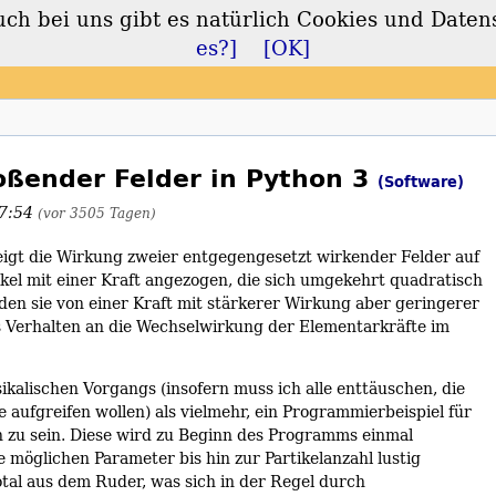
 bei uns gibt es natürlich Cookies und Daten
lt
es?]
[OK]
oßender Felder in Python 3
(Software)
17:54
(vor 3505 Tagen)
eigt die Wirkung zweier entgegengesetzt wirkender Felder auf
tikel mit einer Kraft angezogen, die sich umgekehrt quadratisch
den sie von einer Kraft mit stärkerer Wirkung aber geringerer
s Verhalten an die Wechselwirkung der Elementarkräfte im
ikalischen Vorgangs (insofern muss ich alle enttäuschen, die
 aufgreifen wollen) als vielmehr, ein Programmierbeispiel für
on zu sein. Diese wird zu Beginn des Programms einmal
e möglichen Parameter bis hin zur Partikelanzahl lustig
otal aus dem Ruder, was sich in der Regel durch