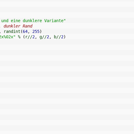
 und eine dunklere Variante"
, dunkler Rand
,
 randint
(
64
,
255
)
2x%02x"
 % 
(
r//
2
,
 g//
2
,
 b//
2
)