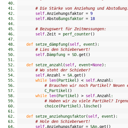
# Die Stärke von Anziehung und Abstoßung
self
.
Anziehungsfaktor
=
9
self
.
Absto
ßungsfaktor 
=
18
# Bezugswert für Zeitmessungen:
self
.
Zeit
=
 perf_counter
(
)
def
 setze_dämpfung
(
self
,
 event
)
:
# Lies den Schieberwert!
self
.
D
ämpfung 
=
 SD.
get
(
)
def
 setze_anzahl
(
self
,
 event
=
None
)
:
# Wo steht der Schieber?
self
.
Anzahl
=
 SA.
get
(
)
while
len
(
Partikel
)
<
self
.
Anzahl
:
# Brauchen wir noch Partikel? Neuen 
            C_Partikel
(
)
while
len
(
Partikel
)
>
self
.
Anzahl
:
# Haben wir zu viele Partikel? Irgen
            choice
(
Partikel
)
.
l
ösche
(
)
def
 setze_anziehungsfaktor
(
self
,
 event
)
:
# Hole den Schieberwert!
self
.
Anziehungsfaktor
=
 SAn.
get
(
)