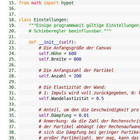
from
math
import
 hypot
class
 Einstellungen:
"""Einige programmweit gültige Einstellungen
    # Schieberegler beeinflussbar."""
def
__init__
(
self
)
:
# Die Anfangsgröße der Canvas
self
.
H
öhe 
=
600
self
.
Breite
=
800
# Die Anfangszahl der Partikel
self
.
Anzahl
=
200
# Die Elastizität der Wand:
# 1: Impuls wird voll zurückgegeben, 0: 
self
.
Wandelastizit
ät 
=
0.5
# Anteil, um den die Geschwindigkeit pro
self
.
D
ämpfung 
=
0.01
# Anmerkung: da die Zahl der Rechenschri
# der Partikel abhängt (der Rechenaufwan
# sich die Dämpfung bei geringer Partike
# großer Partikelzahl. Wer mag, kann das