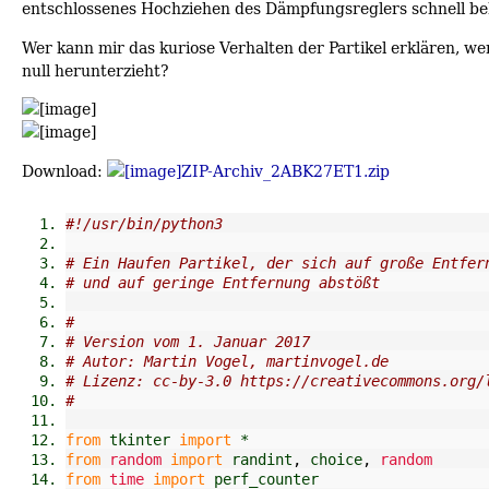
entschlossenes Hochziehen des Dämpfungsreglers schnell be
Wer kann mir das kuriose Verhalten der Partikel erklären, w
null herunterzieht?
Download:
ZIP-Archiv_2ABK27ET1.zip
#!/usr/bin/python3
# Ein Haufen Partikel, der sich auf große Entfer
# und auf geringe Entfernung abstößt
#
# Version vom 1. Januar 2017
# Autor: Martin Vogel, martinvogel.de
# Lizenz: cc-by-3.0 https://creativecommons.org/
#
from
 tkinter 
import
 *
from
random
import
 randint
,
 choice
,
random
from
time
import
 perf_counter