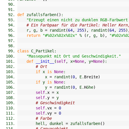
def
 zufallsfarben
(
)
:
"Erzeugt einen nicht zu dunklen RGB-Farbwert
# Ein Farbpaar für die Partikel: Heller Kern
    r
,
 g
,
 b 
=
 randint
(
64
,
255
)
,
 randint
(
64
,
255
)
return
"#%02x%02x%02x"
 % 
(
r
,
 g
,
 b
)
,
"#%02x%0
class
 C_Partikel:
"Massepunkt mit Ort und Geschwindigkeit."
def
__init__
(
self
,
 x
=
None
,
 y
=
None
)
:
# Ort
if
 x 
is
None
:
            x 
=
 randint
(
0
,
 E.
Breite
)
if
 y 
is
None
:
            y 
=
 randint
(
0
,
 E.
H
öhe
)
self
.
x
=
 x
self
.
y
=
 y
# Geschwindigkeit
self
.
vx
=
0
self
.
vy
=
0
# Farbe
        hell
,
 dunkel 
=
 zufallsfarben
(
)
# Canvasobjekt