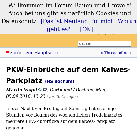
Willkommen im Forum Bauen und Umwelt!
Forum Bauen und
Auch bei uns gibt es natürlich Cookies und
Umwelt
Datenschutz.
[Das ist Neuland für mich. Woru
geht es?]
[OK]
Login
Registrieren
zurück zur Hauptseite
in Thread öffnen
PKW-Einbrüche auf dem Kalwes-
Parkplatz
(HS Bochum)
Martin Vogel
,
Dortmund / Bochum
,
Mon,
05.09.2016, 13:23
(vor 3623 Tagen)
In der Nacht von Freitag auf Samstag hat es einige
Stunden vor Beginn des wöchentlichen Trödelmarktes
mehrere PKW-Aufbrücke auf dem Kalwes-Parkplatz
gegeben.