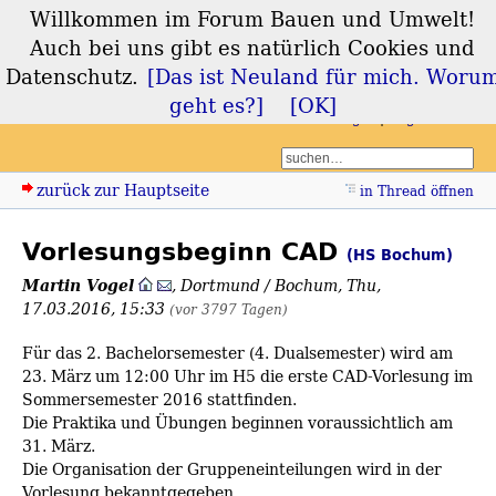
Willkommen im Forum Bauen und Umwelt!
Forum Bauen und
Auch bei uns gibt es natürlich Cookies und
Umwelt
Datenschutz.
[Das ist Neuland für mich. Woru
geht es?]
[OK]
Login
Registrieren
zurück zur Hauptseite
in Thread öffnen
Vorlesungsbeginn CAD
(HS Bochum)
Martin Vogel
,
Dortmund / Bochum
,
Thu,
17.03.2016, 15:33
(vor 3797 Tagen)
Für das 2. Bachelorsemester (4. Dualsemester) wird am
23. März um 12:00 Uhr im H5 die erste CAD-Vorlesung im
Sommersemester 2016 stattfinden.
Die Praktika und Übungen beginnen voraussichtlich am
31. März.
Die Organisation der Gruppeneinteilungen wird in der
Vorlesung bekanntgegeben.