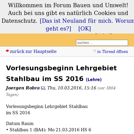
Willkommen im Forum Bauen und Umwelt!
Forum Bauen und
Auch bei uns gibt es natürlich Cookies und
Umwelt
Datenschutz.
[Das ist Neuland für mich. Woru
geht es?]
[OK]
Login
Registrieren
zurück zur Hauptseite
in Thread öffnen
Vorlesungsbeginn Lehrgebiet
Stahlbau im SS 2016
(Lehre)
Joergen Robra
,
Thu, 10.03.2016, 15:16
(vor 3804
Tagen)
Vorlesungsbeginn Lehrgebiet Stahlbau
im SS 2016
Datum Raum
• Stahlbau 1 (BA4): Mo 21.03.2016 HS 6