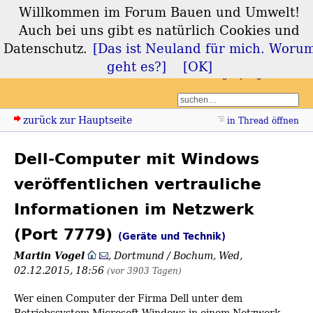
Willkommen im Forum Bauen und Umwelt!
Forum Bauen und
Auch bei uns gibt es natürlich Cookies und
Umwelt
Datenschutz.
[Das ist Neuland für mich. Woru
geht es?]
[OK]
Login
Registrieren
zurück zur Hauptseite
in Thread öffnen
Dell-Computer mit Windows
veröffentlichen vertrauliche
Informationen im Netzwerk
(Port 7779)
(Geräte und Technik)
Martin Vogel
,
Dortmund / Bochum
,
Wed,
02.12.2015, 18:56
(vor 3903 Tagen)
Wer einen Computer der Firma Dell unter dem
Betriebssystem Microsoft Windows in einem Netzwerk