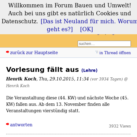
Willkommen im Forum Bauen und Umwelt!
Forum Bauen und
Auch bei uns gibt es natürlich Cookies und
Umwelt
Datenschutz.
[Das ist Neuland für mich. Woru
geht es?]
[OK]
Login
Registrieren
zurück zur Hauptseite
in Thread öffnen
Vorlesung fällt aus
(Lehre)
Henrik Koch
,
Thu, 29.10.2015, 11:34
(vor 3934 Tagen)
@
Henrik Koch
Die Veranstaltung diese (44. KW) und nächste Woche (45.
KW) fallen aus. Ab dem 13. November finden alle
Veranstaltungen vierstündig statt.
antworten
3932 Views