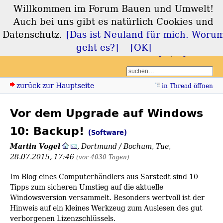
Willkommen im Forum Bauen und Umwelt!
Forum Bauen und
Auch bei uns gibt es natürlich Cookies und
Umwelt
Datenschutz.
[Das ist Neuland für mich. Woru
geht es?]
[OK]
Login
Registrieren
zurück zur Hauptseite
in Thread öffnen
Vor dem Upgrade auf Windows
10: Backup!
(Software)
Martin Vogel
,
Dortmund / Bochum
,
Tue,
28.07.2015, 17:46
(vor 4030 Tagen)
Im Blog eines Computerhändlers aus Sarstedt sind 10
Tipps zum sicheren Umstieg auf die aktuelle
Windowsversion versammelt. Besonders wertvoll ist der
Hinweis auf ein kleines Werkzeug zum Auslesen des gut
verborgenen Lizenzschlüssels.