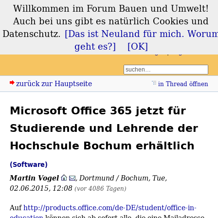
Willkommen im Forum Bauen und Umwelt!
Forum Bauen und
Auch bei uns gibt es natürlich Cookies und
Umwelt
Datenschutz.
[Das ist Neuland für mich. Woru
geht es?]
[OK]
Login
Registrieren
zurück zur Hauptseite
in Thread öffnen
Microsoft Office 365 jetzt für
Studierende und Lehrende der
Hochschule Bochum erhältlich
(Software)
Martin Vogel
,
Dortmund / Bochum
,
Tue,
02.06.2015, 12:08
(vor 4086 Tagen)
Auf
http://products.office.com/de-DE/student/office-in-
education
können sich ab sofort alle, die eine Mailadresse